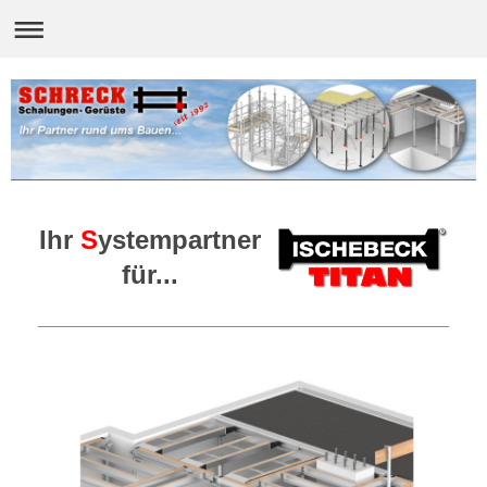
Ihr
S
ystempartner
für...