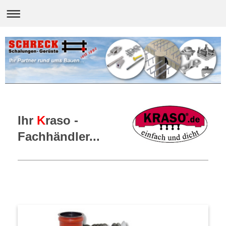
Ihr
K
raso -
Fachhändler...