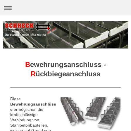
B
ewehrungsanschluss -
R
ückbiegeanschluss
Diese
Bewehrungsanschlüss
e
ermöglichen die
kraftschlüssige
Verbindung von
Stahlbetonbauteilen,
welche auf Grund von